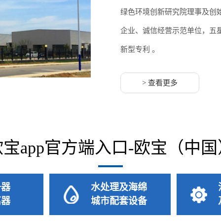
绿色环境创新研究院理事及创
企业、诚信经营示范单位，五星
新型专利 。
> 查看更多
欧宝app官方端入口-欧宝（中国
升器
水处理及海绵
离器
城市配套设备