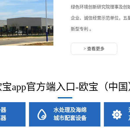
绿色环境创新研究院理事及创
企业、诚信经营示范单位，五星
新型专利 。
> 查看更多
欧宝app官方端入口-欧宝（中国
升器
水处理及海绵
离器
城市配套设备