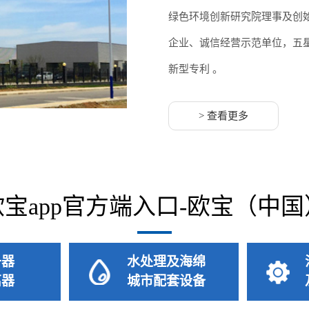
绿色环境创新研究院理事及创
企业、诚信经营示范单位，五星
新型专利 。
> 查看更多
欧宝app官方端入口-欧宝（中国
升器
水处理及海绵
离器
城市配套设备